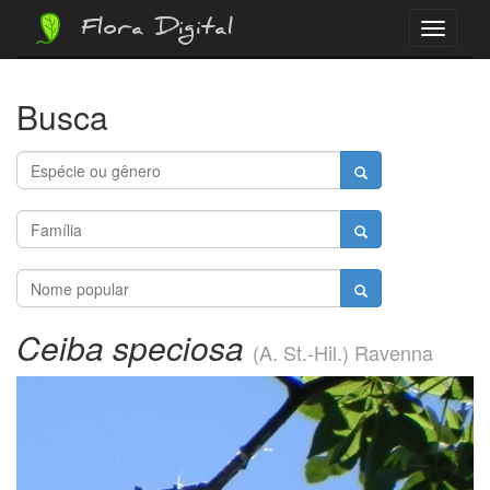
Flora Digital
Menu
Busca
Ceiba speciosa
(A. St.-Hil.) Ravenna