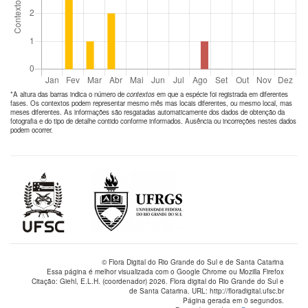
*A altura das barras indica o número de
contextos
em que a espécie foi registrada em diferentes
fases. Os contextos podem representar mesmo mês mas locais diferentes, ou mesmo local, mas
meses diferentes. As informações são resgatadas automaticamente dos dados de obtenção da
fotografia e do tipo de detalhe contido conforme informados. Ausência ou incorreções nestes dados
podem ocorrer.
© Flora Digital do Rio Grande do Sul e de Santa Catarina
Essa página é melhor visualizada com o Google Chrome ou Mozilla Firefox
Citação: Giehl, E.L.H. (coordenador) 2026. Flora digital do Rio Grande do Sul e
de Santa Catarina. URL: http://floradigital.ufsc.br
Página gerada em 0 segundos.