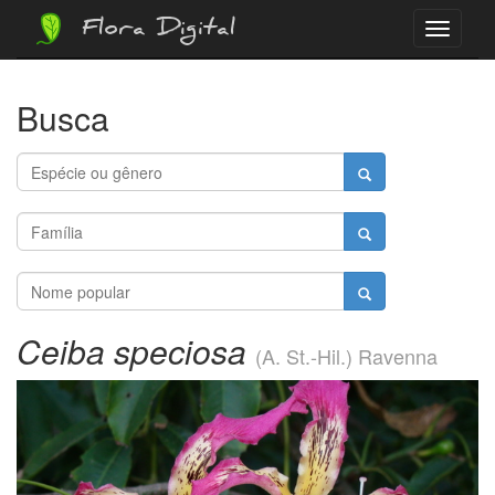
Flora Digital
Menu
Busca
Ceiba speciosa
(A. St.-Hil.) Ravenna