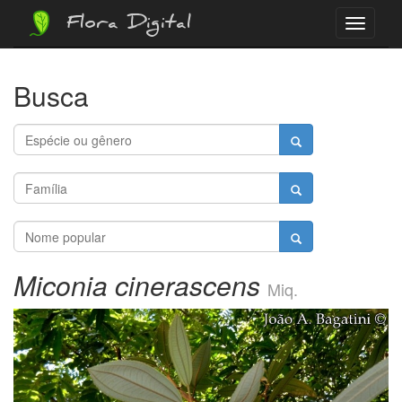
Flora Digital
Menu
Busca
Miconia cinerascens
Miq.