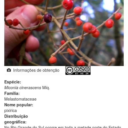
Informações de obtenção
Espécie:
Miconia cinerascens
Miq.
Família:
Melastomataceae
Nome popular:
pixirica
Distribuição
geográfica:
No Rio Grande do Sul ocorre em toda a metade norte do Estado,