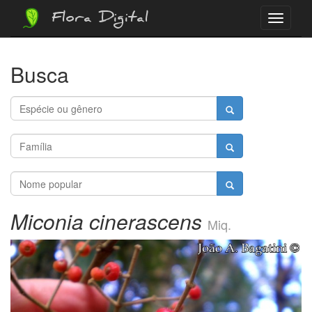
Flora Digital
Menu
Busca
Miconia cinerascens
Miq.