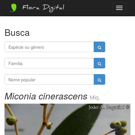
Flora Digital
Menu
Busca
Miconia cinerascens
Miq.