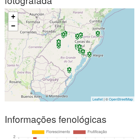
fotografada
+
−
Leaflet
| ©
OpenStreetMap
Informações fenológicas