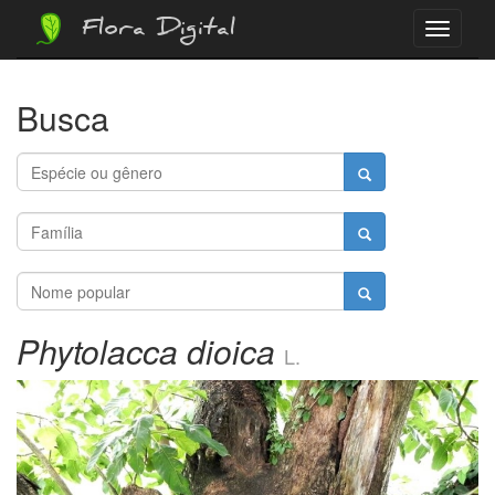
Flora Digital
Menu
Busca
Phytolacca dioica
L.