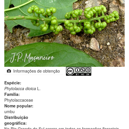
Informações de obtenção
Espécie:
Phytolacca dioica
L.
Família:
Phytolaccaceae
Nome popular:
umbu
Distribuição
geográfica:
No Rio Grande do Sul ocorre em todas as formações florestais