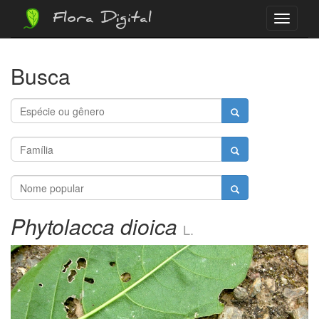
Flora Digital
Menu
Busca
Phytolacca dioica
L.