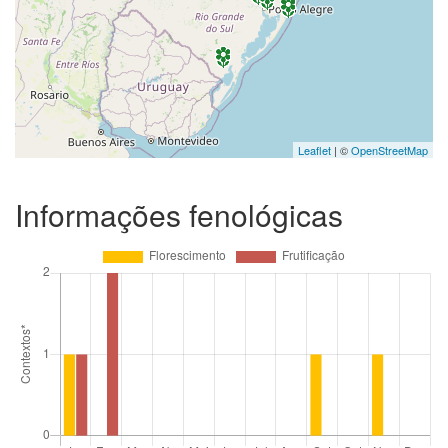
Leaflet
| ©
OpenStreetMap
Informações fenológicas