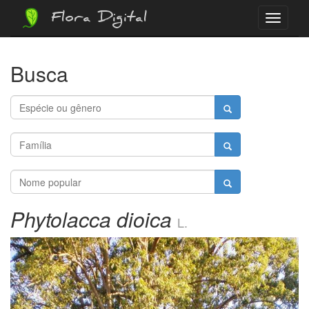
Flora Digital
Menu
Busca
Phytolacca dioica
L.