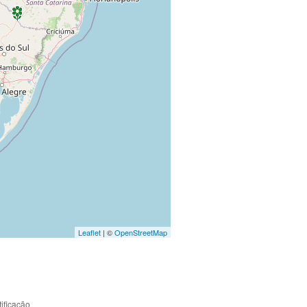
Leaflet
| ©
OpenStreetMap