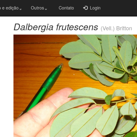
 e edição
Outros
Contato
Login
Dalbergia frutescens
(Vell.) Britton