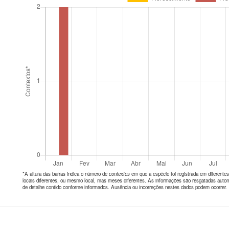
*A altura das barras indica o número de
contextos
em que a espécie foi registrada em diferen
locais diferentes, ou mesmo local, mas meses diferentes. As informações são resgatadas autom
de detalhe contido conforme informados. Ausência ou incorreções nestes dados podem ocorrer.