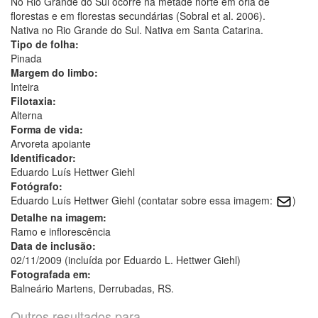
No Rio Grande do Sul ocorre na metade norte em orla de
florestas e em florestas secundárias (Sobral et al. 2006).
Nativa no Rio Grande do Sul. Nativa em Santa Catarina.
Tipo de folha:
Pinada
Margem do limbo:
Inteira
Filotaxia:
Alterna
Forma de vida:
Arvoreta apoiante
Identificador:
Eduardo Luís Hettwer Giehl
Fotógrafo:
Eduardo Luís Hettwer Giehl (contatar sobre essa imagem:
)
Detalhe na imagem:
Ramo e inflorescência
Data de inclusão:
02/11/2009 (incluída por Eduardo L. Hettwer Giehl)
Fotografada em:
Balneário Martens, Derrubadas, RS.
Outros resultados para