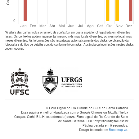
*A altura das barras indica o número de
contextos
em que a espécie foi registrada em diferentes
fases. Os contextos podem representar mesmo mês mas locais diferentes, ou mesmo local, mas
meses diferentes. As informações são resgatadas automaticamente dos dados de obtenção da
fotografia e do tipo de detalhe contido conforme informados. Ausência ou incorreções nestes dados
podem ocorrer.
© Flora Digital do Rio Grande do Sul e de Santa Catarina
Essa página é melhor visualizada com o Google Chrome ou Mozilla Firefox
Citação: Giehl, E.L.H. (coordenador) 2026. Flora digital do Rio Grande do Sul e
de Santa Catarina. URL: http://floradigital.ufsc.br
Página gerada em 0 segundos.
Design baseado em
Bootstrap v3
.