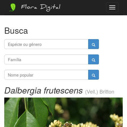
Flora Digital
Menu
Busca
Dalbergia frutescens
(Vell.) Britton