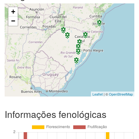
+
−
Leaflet
| ©
OpenStreetMap
Informações fenológicas