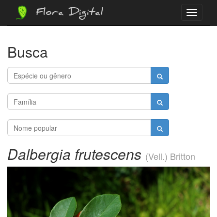
Flora Digital
Menu
Busca
Dalbergia frutescens
(Vell.) Britton