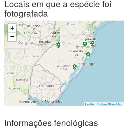
Locais em que a espécie foi
fotografada
+
−
Leaflet
| ©
OpenStreetMap
Informações fenológicas