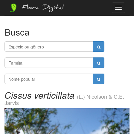
Flora Digital
Menu
Busca
Cissus verticillata
(L.) Nicolson & C.E.
Jarvis