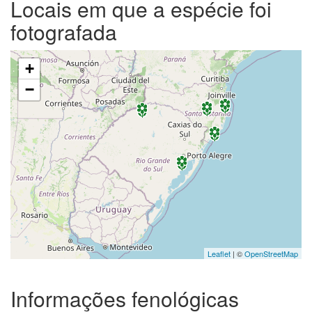
Locais em que a espécie foi
fotografada
+
−
Leaflet
| ©
OpenStreetMap
Informações fenológicas