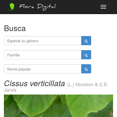
Flora Digital
Menu
Busca
Cissus verticillata
(L.) Nicolson & C.E.
Jarvis