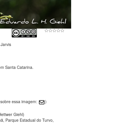
 Jarvis
em Santa Catarina.
r sobre essa imagem:
)
Hettwer Giehl)
ã, Parque Estadual do Turvo,