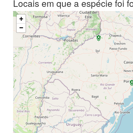
Locais em que a espécie foi f
+
−