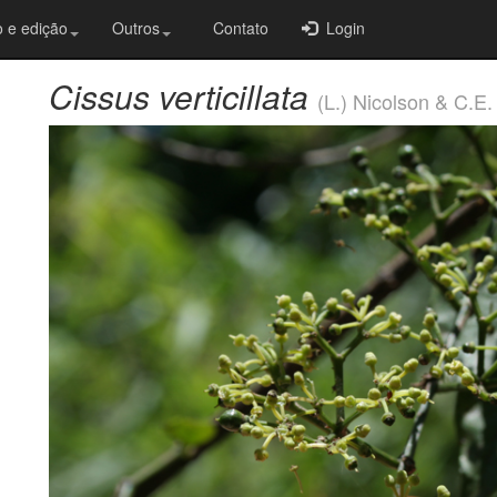
 e edição
Outros
Contato
Login
Cissus verticillata
(L.) Nicolson & C.E.