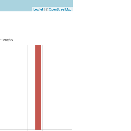
Leaflet
| ©
OpenStreetMap