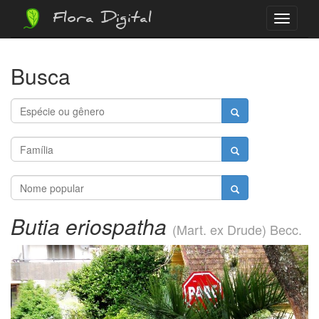
Flora Digital
Menu
Busca
Butia eriospatha
(Mart. ex Drude) Becc.