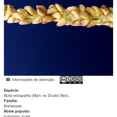
Informações de obtenção
Espécie:
Butia eriospatha
(Mart. ex Drude) Becc.
Família:
Arecaceae
Nome popular:
butiazeiro, butiá