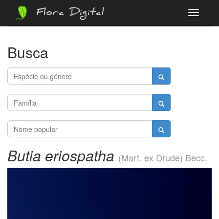
Flora Digital
Menu
Busca
Butia eriospatha
(Mart. ex Drude) Becc.