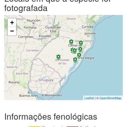
fotografada
+
−
Leaflet
| ©
OpenStreetMap
Informações fenológicas