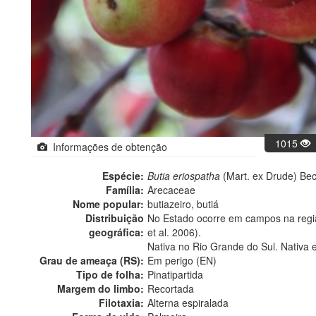
1015
Informações de obtenção
Espécie:
Butia eriospatha
(Mart. ex Drude) Bec
Família:
Arecaceae
Nome popular:
butiazeiro, butiá
Distribuição
No Estado ocorre em campos na regiã
geográfica:
et al. 2006).
Nativa no Rio Grande do Sul. Nativa 
Grau de ameaça (RS):
Em perigo (EN)
Tipo de folha:
Pinatipartida
Margem do limbo:
Recortada
Filotaxia:
Alterna espiralada