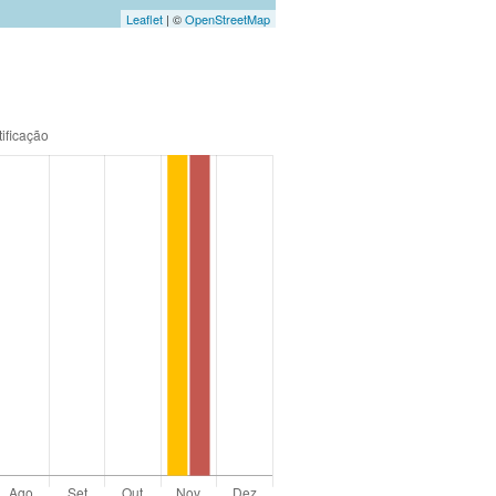
Leaflet
| ©
OpenStreetMap