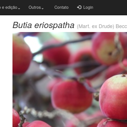
 e edição
Outros
Contato
Login
Butia eriospatha
(Mart. ex Drude) Becc