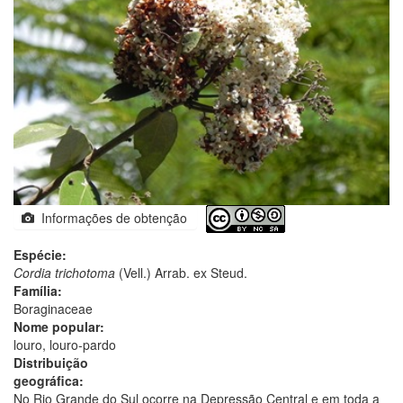
Informações de obtenção
Espécie:
Cordia trichotoma
(Vell.) Arrab. ex Steud.
Família:
Boraginaceae
Nome popular:
louro, louro-pardo
Distribuição
geográfica:
No Rio Grande do Sul ocorre na Depressão Central e em toda a