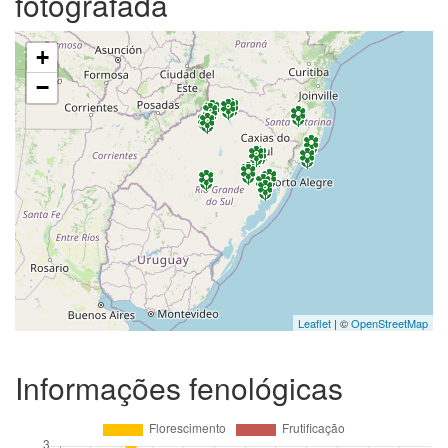
fotografada
+
−
Leaflet
| ©
OpenStreetMap
Informações fenológicas