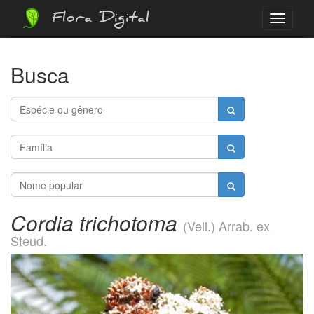
Flora Digital
Menu
Busca
Cordia trichotoma
(Vell.) Arrab. ex
Steud.