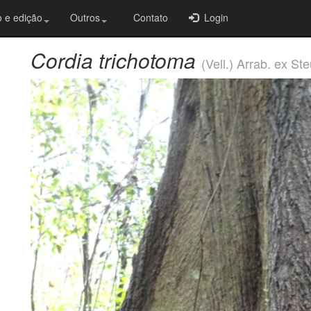
 e edição
Outros
Contato
Login
Cordia trichotoma
(Vell.) Arrab. ex St