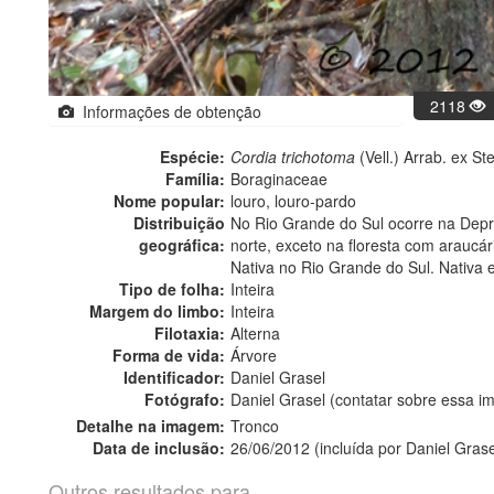
2118
Informações de obtenção
Espécie:
Cordia trichotoma
(Vell.) Arrab. ex St
Família:
Boraginaceae
Nome popular:
louro, louro-pardo
Distribuição
No Rio Grande do Sul ocorre na Dep
geográfica:
norte, exceto na floresta com araucári
Nativa no Rio Grande do Sul. Nativa 
Tipo de folha:
Inteira
Margem do limbo:
Inteira
Filotaxia:
Alterna
Forma de vida:
Árvore
Identificador:
Daniel Grasel
Fotógrafo:
Daniel Grasel (contatar sobre essa 
Detalhe na imagem:
Tronco
Data de inclusão:
26/06/2012 (incluída por Daniel Grase
Outros resultados para