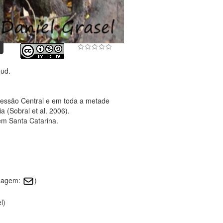
eud.
ressão Central e em toda a metade
a (Sobral et al. 2006).
em Santa Catarina.
imagem:
)
l)