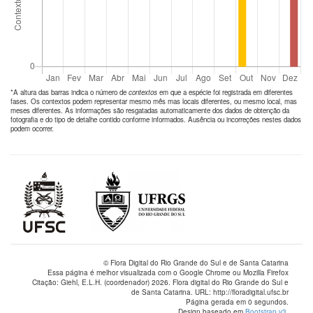
*A altura das barras indica o número de
contextos
em que a espécie foi registrada em diferentes
fases. Os contextos podem representar mesmo mês mas locais diferentes, ou mesmo local, mas
meses diferentes. As informações são resgatadas automaticamente dos dados de obtenção da
fotografia e do tipo de detalhe contido conforme informados. Ausência ou incorreções nestes dados
podem ocorrer.
© Flora Digital do Rio Grande do Sul e de Santa Catarina
Essa página é melhor visualizada com o Google Chrome ou Mozilla Firefox
Citação: Giehl, E.L.H. (coordenador) 2026. Flora digital do Rio Grande do Sul e
de Santa Catarina. URL: http://floradigital.ufsc.br
Página gerada em 0 segundos.
Design baseado em
Bootstrap v3
.