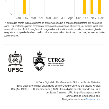
*A altura das barras indica o número de
contextos
em que a espécie foi registrada em diferentes
fases. Os contextos podem representar mesmo mês mas locais diferentes, ou mesmo local, mas
meses diferentes. As informações são resgatadas automaticamente dos dados de obtenção da
fotografia e do tipo de detalhe contido conforme informados. Ausência ou incorreções nestes dados
podem ocorrer.
© Flora Digital do Rio Grande do Sul e de Santa Catarina
Essa página é melhor visualizada com o Google Chrome ou Mozilla Firefox
Citação: Giehl, E.L.H. (coordenador) 2026. Flora digital do Rio Grande do Sul e
de Santa Catarina. URL: http://floradigital.ufsc.br
Página gerada em 0 segundos.
Design baseado em
Bootstrap v3
.