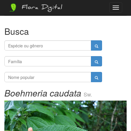
Flora Digital
Menu
Busca
Boehmeria caudata
Sw.