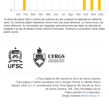
*A altura das barras indica o número de
contextos
em que a espécie foi registrada em diferentes
fases. Os contextos podem representar mesmo mês mas locais diferentes, ou mesmo local, mas
meses diferentes. As informações são resgatadas automaticamente dos dados de obtenção da
fotografia e do tipo de detalhe contido conforme informados. Ausência ou incorreções nestes dados
podem ocorrer.
© Flora Digital do Rio Grande do Sul e de Santa Catarina
Essa página é melhor visualizada com o Google Chrome ou Mozilla Firefox
Citação: Giehl, E.L.H. (coordenador) 2026. Flora digital do Rio Grande do Sul e
de Santa Catarina. URL: http://floradigital.ufsc.br
Página gerada em 0 segundos.
Design baseado em
Bootstrap v3
.