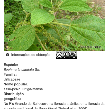
Informações de obtenção
Espécie:
Boehmeria caudata
Sw.
Família:
Urticaceae
Nome popular:
assa-peixe, urtiga-mansa
Distribuição
geográfica:
No Rio Grande do Sul ocorre na floresta atlântica e na floresta da
encosta meridional da Serra Geral (Sobral et al. 2006).