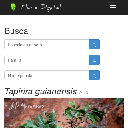
Flora Digital
Menu
Busca
Tapirira guianensis
Aubl.