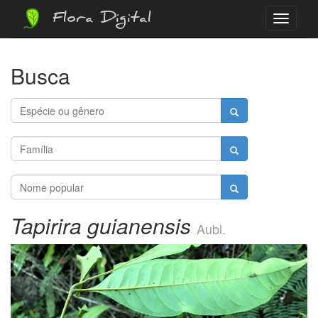
Flora Digital
Menu
Busca
Tapirira guianensis
Aubl.