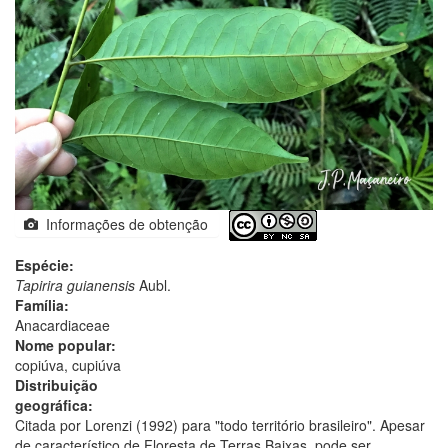
Informações de obtenção
Espécie:
Tapirira guianensis
Aubl.
Família:
Anacardiaceae
Nome popular:
copiúva, cupiúva
Distribuição
geográfica:
Citada por Lorenzi (1992) para "todo território brasileiro". Apesar
de característico de Floresta de Terras Baixas, pode ser