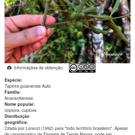
Informações de obtenção
Espécie:
Tapirira guianensis
Aubl.
Família:
Anacardiaceae
Nome popular:
copiúva, cupiúva
Distribuição
geográfica:
Citada por Lorenzi (1992) para "todo território brasileiro". Apesar
de característico de Floresta de Terras Baixas, pode ser