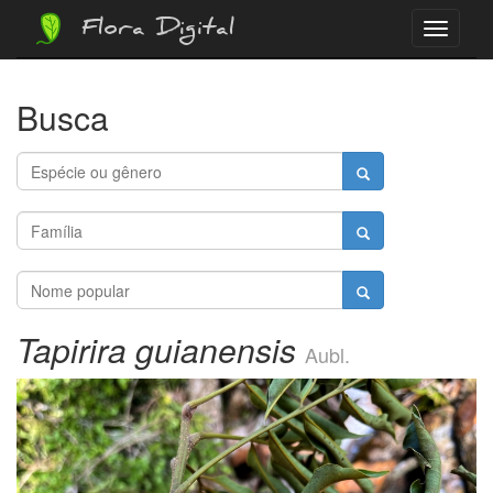
Flora Digital
Menu
Busca
Tapirira guianensis
Aubl.