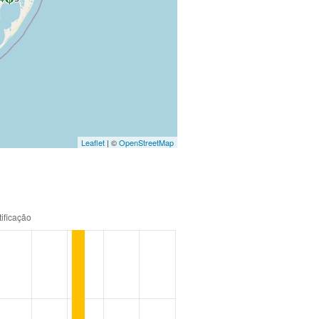
Leaflet
| ©
OpenStreetMap