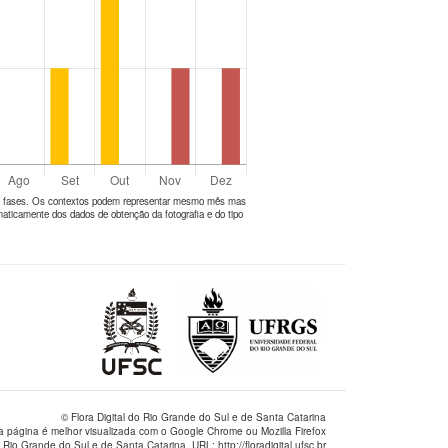
tes fases. Os contextos podem representar mesmo mês mas
aticamente dos dados de obtenção da fotografia e do tipo
© Flora Digital do Rio Grande do Sul e de Santa Catarina
a página é melhor visualizada com o Google Chrome ou Mozilla Firefox
 Rio Grande do Sul e de Santa Catarina. URL: http://floradigital.ufsc.br