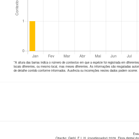
*A altura das barras indica o número de
contextos
em que a espécie foi registrada em diferen
locais diferentes, ou mesmo local, mas meses diferentes. As informações são resgatadas autom
de detalhe contido conforme informados. Ausência ou incorreções nestes dados podem ocorrer.
Ess
Citação: Giehl, E.L.H. (coordenador) 2026. Flora digital do