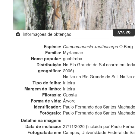
876
Informações de obtenção
Espécie:
Campomanesia xanthocarpa
O.Berg
Família:
Myrtaceae
Nome popular:
guabiroba
Distribuição
No Rio Grande do Sul ocorre em todas 
geográfica:
2006).
Nativa no Rio Grande do Sul. Nativa 
Tipo de folha:
Inteira
Margem do limbo:
Inteira
Filotaxia:
Oposta
Forma de vida:
Árvore
Identificador:
Paulo Fernando dos Santos Machad
Fotógrafo:
Paulo Fernando dos Santos Machado
Detalhe na imagem:
Data de inclusão:
27/11/2020 (incluída por Paulo Fer
Fotografada em:
Campus, Universidade Federal de San