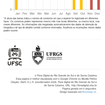
*A altura das barras indica o número de
contextos
em que a espécie foi registrada em diferentes
fases. Os contextos podem representar mesmo mês mas locais diferentes, ou mesmo local, mas
meses diferentes. As informações são resgatadas automaticamente dos dados de obtenção da
fotografia e do tipo de detalhe contido conforme informados. Ausência ou incorreções nestes dados
podem ocorrer.
© Flora Digital do Rio Grande do Sul e de Santa Catarina
Essa página é melhor visualizada com o Google Chrome ou Mozilla Firefox
Citação: Giehl, E.L.H. (coordenador) 2026. Flora digital do Rio Grande do Sul e
de Santa Catarina. URL: http://floradigital.ufsc.br
Página gerada em 0 segundos.
Design baseado em
Bootstrap v3
.