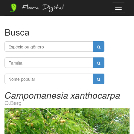
Flora Digital
Menu
Busca
Campomanesia xanthocarpa
O.Berg