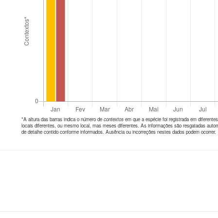
*A altura das barras indica o número de
contextos
em que a espécie foi registrada em diferen
locais diferentes, ou mesmo local, mas meses diferentes. As informações são resgatadas autom
de detalhe contido conforme informados. Ausência ou incorreções nestes dados podem ocorrer.