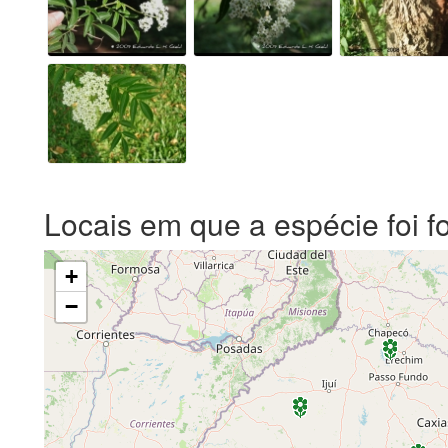
Locais em que a espécie foi f
+
−