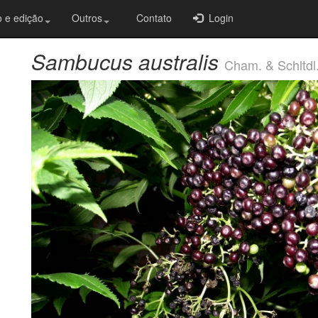
 e edição
Outros
Contato
Login
Sambucus australis
Cham. & Schltdl