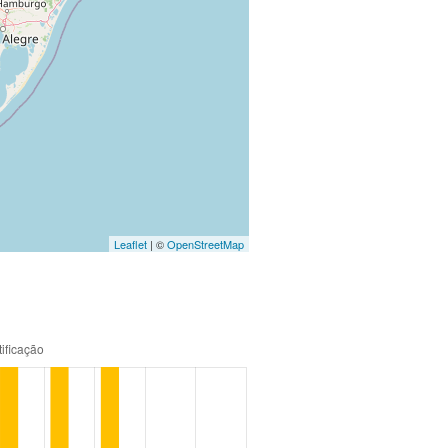
Leaflet
| ©
OpenStreetMap