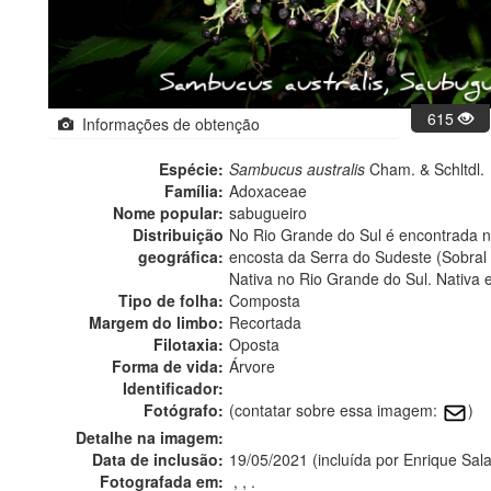
615
Informações de obtenção
Espécie:
Sambucus australis
Cham. & Schltdl.
Família:
Adoxaceae
Nome popular:
sabugueiro
Distribuição
No Rio Grande do Sul é encontrada na
geográfica:
encosta da Serra do Sudeste (Sobral e
Nativa no Rio Grande do Sul. Nativa 
Tipo de folha:
Composta
Margem do limbo:
Recortada
Filotaxia:
Oposta
Forma de vida:
Árvore
Identificador:
Fotógrafo:
(contatar sobre essa imagem:
)
Detalhe na imagem:
Data de inclusão:
19/05/2021 (incluída por Enrique Sal
Fotografada em:
, , .