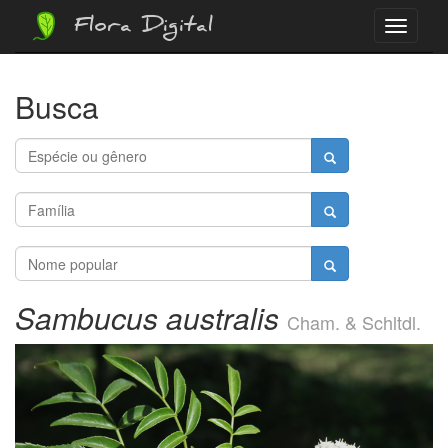
Flora Digital
Menu
Busca
Sambucus australis
Cham. & Schltdl.