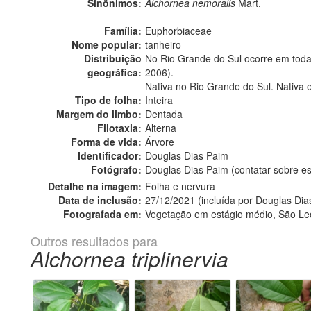
Sinônimos:
Alchornea nemoralis
Mart.
Família:
Euphorbiaceae
Nome popular:
tanheiro
Distribuição
No Rio Grande do Sul ocorre em todas 
geográfica:
2006).
Nativa no Rio Grande do Sul. Nativa 
Tipo de folha:
Inteira
Margem do limbo:
Dentada
Filotaxia:
Alterna
Forma de vida:
Árvore
Identificador:
Douglas Dias Paim
Fotógrafo:
Douglas Dias Paim (contatar sobre 
Detalhe na imagem:
Folha e nervura
Data de inclusão:
27/12/2021 (incluída por Douglas Dia
Fotografada em:
Vegetação em estágio médio, São Le
Outros resultados para
Alchornea triplinervia