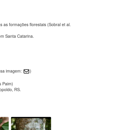
as formações florestais (Sobral et al.
em Santa Catarina.
essa imagem:
)
s Paim)
opoldo, RS.