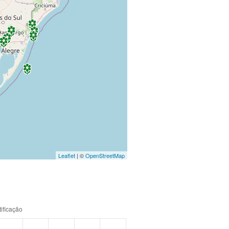
Leaflet
| ©
OpenStreetMap