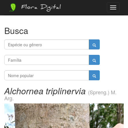
Flora Digital
Menu
Busca
Alchornea triplinervia
(Spreng.) M.
Arg.