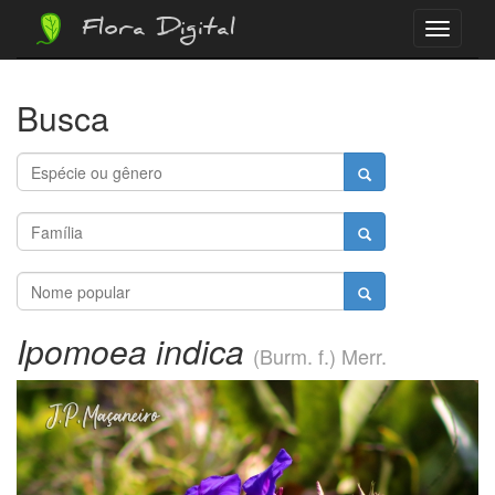
Flora Digital
Menu
Busca
Ipomoea indica
(Burm. f.) Merr.