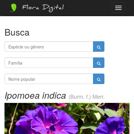
Flora Digital
Menu
Busca
Ipomoea indica
(Burm. f.) Merr.