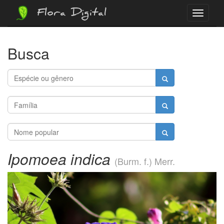
Flora Digital
Menu
Busca
Ipomoea indica
(Burm. f.) Merr.