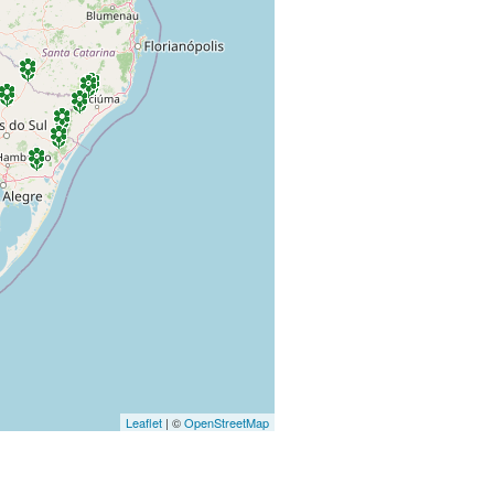
Leaflet
| ©
OpenStreetMap