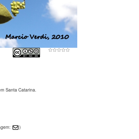
em Santa Catarina.
magem:
)