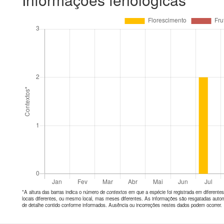
*A altura das barras indica o número de
contextos
em que a espécie foi registrada em diferen
locais diferentes, ou mesmo local, mas meses diferentes. As informações são resgatadas autom
de detalhe contido conforme informados. Ausência ou incorreções nestes dados podem ocorrer.