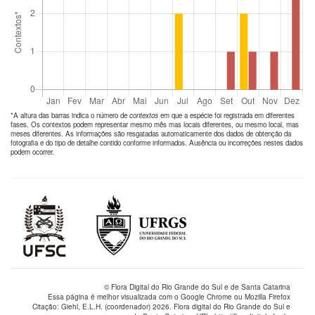
*A altura das barras indica o número de
contextos
em que a espécie foi registrada em diferentes
fases. Os contextos podem representar mesmo mês mas locais diferentes, ou mesmo local, mas
meses diferentes. As informações são resgatadas automaticamente dos dados de obtenção da
fotografia e do tipo de detalhe contido conforme informados. Ausência ou incorreções nestes dados
podem ocorrer.
© Flora Digital do Rio Grande do Sul e de Santa Catarina
Essa página é melhor visualizada com o Google Chrome ou Mozilla Firefox
Citação: Giehl, E.L.H. (coordenador) 2026. Flora digital do Rio Grande do Sul e