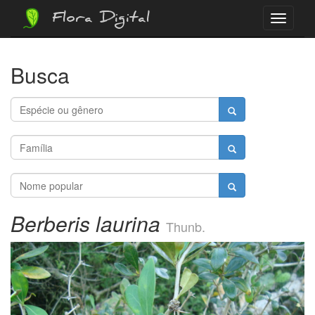
Flora Digital
Menu
Busca
Berberis laurina
Thunb.