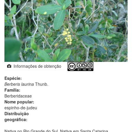
Informações de obtenção
Espécie:
Berberis laurina
Thunb.
Família:
Berberidaceae
Nome popular:
espinho-de-judeu
Distribuição
geográfica:
Nativa no Rio Grande do Sul. Nativa em Santa Catarina.