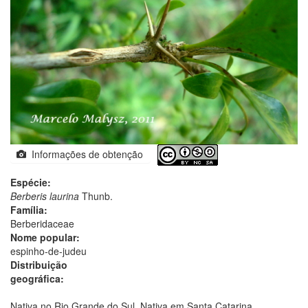
Informações de obtenção
Espécie:
Berberis laurina
Thunb.
Família:
Berberidaceae
Nome popular:
espinho-de-judeu
Distribuição
geográfica:
Nativa no Rio Grande do Sul. Nativa em Santa Catarina.