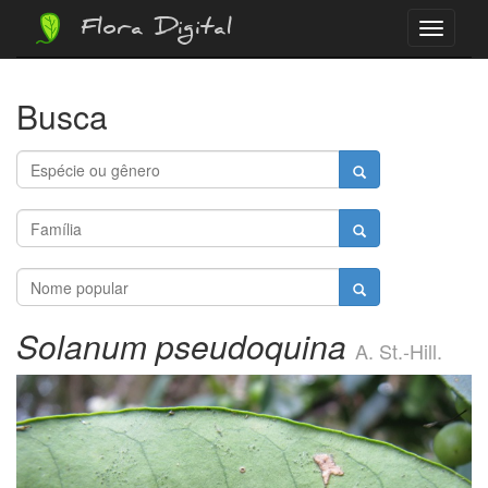
Flora Digital
Menu
Busca
Solanum pseudoquina
A. St.-Hill.