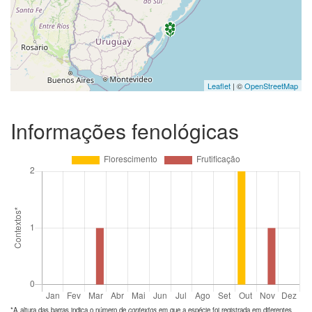
Leaflet
| ©
OpenStreetMap
Informações fenológicas
*A altura das barras indica o número de
contextos
em que a espécie foi registrada em diferentes