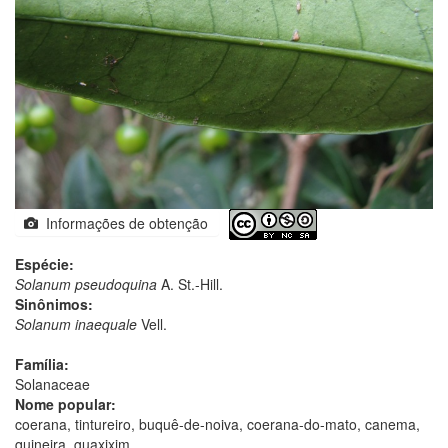
Informações de obtenção
Espécie:
Solanum pseudoquina
A. St.-Hill.
Sinônimos:
Solanum inaequale
Vell.
Família:
Solanaceae
Nome popular:
coerana, tintureiro, buquê-de-noiva, coerana-do-mato, canema,
quineira, guaxixim