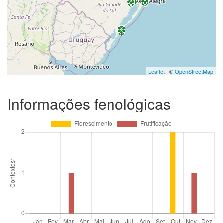
Leaflet
| ©
OpenStreetMap
Informações fenológicas