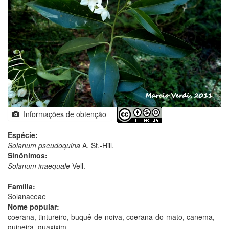
Informações de obtenção
Espécie:
Solanum pseudoquina
A. St.-Hill.
Sinônimos:
Solanum inaequale
Vell.
Família:
Solanaceae
Nome popular:
coerana, tintureiro, buquê-de-noiva, coerana-do-mato, canema,
quineira, guaxixim