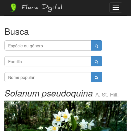
Flora Digital
Menu
Busca
Solanum pseudoquina
A. St.-Hill.