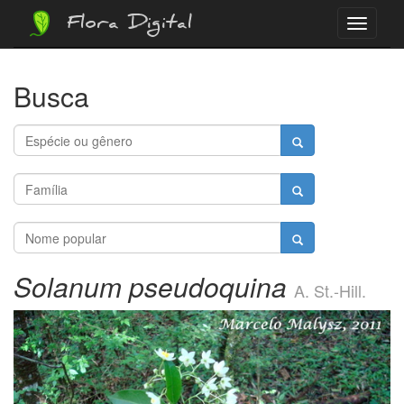
Flora Digital
Menu
Busca
Solanum pseudoquina
A. St.-Hill.