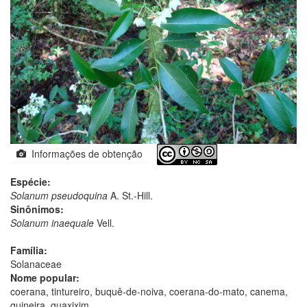
Informações de obtenção
Espécie:
Solanum pseudoquina
A. St.-Hill.
Sinônimos:
Solanum inaequale
Vell.
Família:
Solanaceae
Nome popular:
coerana, tintureiro, buquê-de-noiva, coerana-do-mato, canema,
quineira, guaxixim