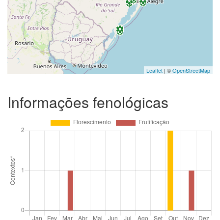
Leaflet
| ©
OpenStreetMap
Informações fenológicas