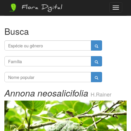
Flora Digital
Menu
Busca
Annona neosalicifolia
H.Rainer