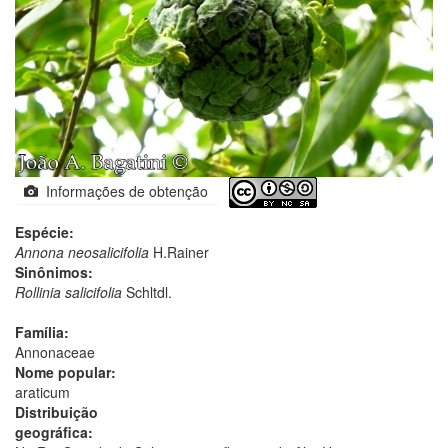
Informações de obtenção
Espécie:
Annona neosalicifolia
H.Rainer
Sinônimos:
Rollinia salicifolia
Schltdl.
Família:
Annonaceae
Nome popular:
araticum
Distribuição
geográfica: