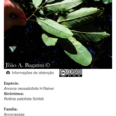
Informações de obtenção
Espécie:
Annona neosalicifolia
H.Rainer
Sinônimos:
Rollinia salicifolia
Schltdl.
Família:
Annonaceae