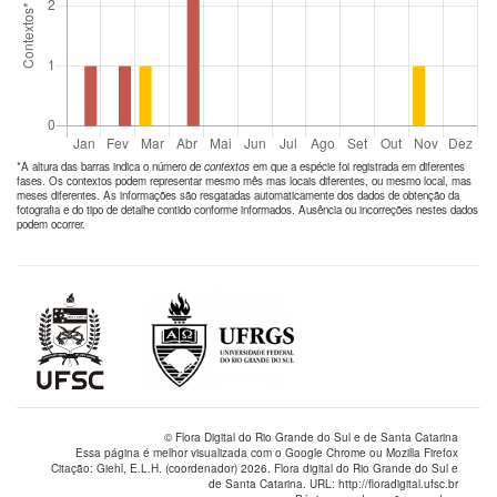
*A altura das barras indica o número de
contextos
em que a espécie foi registrada em diferentes
fases. Os contextos podem representar mesmo mês mas locais diferentes, ou mesmo local, mas
meses diferentes. As informações são resgatadas automaticamente dos dados de obtenção da
fotografia e do tipo de detalhe contido conforme informados. Ausência ou incorreções nestes dados
podem ocorrer.
© Flora Digital do Rio Grande do Sul e de Santa Catarina
Essa página é melhor visualizada com o Google Chrome ou Mozilla Firefox
Citação: Giehl, E.L.H. (coordenador) 2026. Flora digital do Rio Grande do Sul e
de Santa Catarina. URL: http://floradigital.ufsc.br