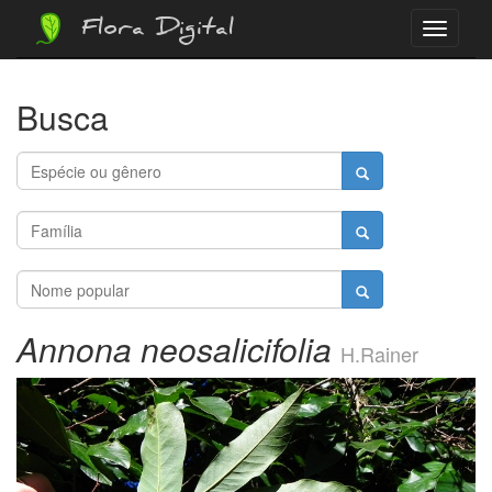
Flora Digital
Menu
Busca
Annona neosalicifolia
H.Rainer