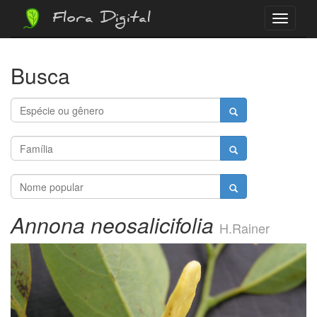
Flora Digital
Menu
Busca
Annona neosalicifolia
H.Rainer