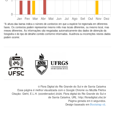
*A altura das barras indica o número de
contextos
em que a espécie foi registrada em diferentes
fases. Os contextos podem representar mesmo mês mas locais diferentes, ou mesmo local, mas
meses diferentes. As informações são resgatadas automaticamente dos dados de obtenção da
fotografia e do tipo de detalhe contido conforme informados. Ausência ou incorreções nestes dados
podem ocorrer.
© Flora Digital do Rio Grande do Sul e de Santa Catarina
Essa página é melhor visualizada com o Google Chrome ou Mozilla Firefox
Citação: Giehl, E.L.H. (coordenador) 2026. Flora digital do Rio Grande do Sul e
de Santa Catarina. URL: http://floradigital.ufsc.br
Página gerada em 0 segundos.
Design baseado em
Bootstrap v3
.