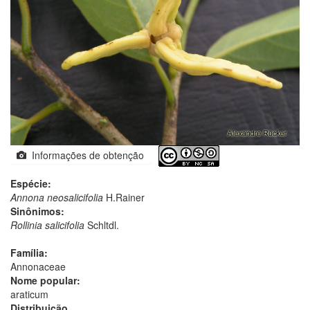
Informações de obtenção
Espécie:
Annona neosalicifolia
H.Rainer
Sinônimos:
Rollinia salicifolia
Schltdl.
Família:
Annonaceae
Nome popular:
araticum
Distribuição