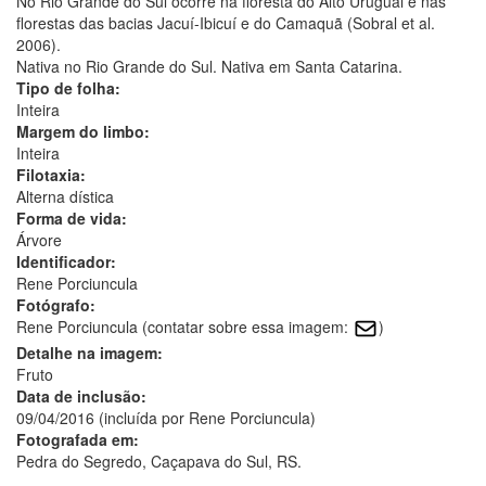
No Rio Grande do Sul ocorre na floresta do Alto Uruguai e nas
florestas das bacias Jacuí-Ibicuí e do Camaquã (Sobral et al.
2006).
Nativa no Rio Grande do Sul. Nativa em Santa Catarina.
Tipo de folha:
Inteira
Margem do limbo:
Inteira
Filotaxia:
Alterna dística
Forma de vida:
Árvore
Identificador:
Rene Porciuncula
Fotógrafo:
Rene Porciuncula (contatar sobre essa imagem:
)
Detalhe na imagem:
Fruto
Data de inclusão:
09/04/2016 (incluída por Rene Porciuncula)
Fotografada em:
Pedra do Segredo, Caçapava do Sul, RS.