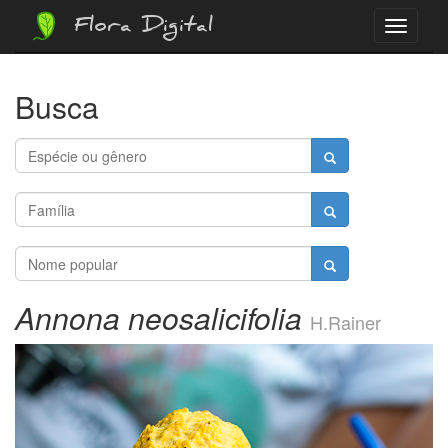
Flora Digital
Menu
Busca
Annona neosalicifolia
H.Rainer