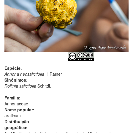
Espécie:
Annona neosalicifolia
H.Rainer
Sinônimos:
Rollinia salicifolia
Schltdl.
Família:
Annonaceae
Nome popular:
araticum
Distribuição
geográfica: