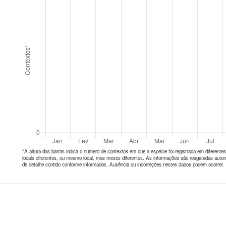
*A altura das barras indica o número de
contextos
em que a espécie foi registrada em diferen
locais diferentes, ou mesmo local, mas meses diferentes. As informações são resgatadas autom
de detalhe contido conforme informados. Ausência ou incorreções nestes dados podem ocorrer.