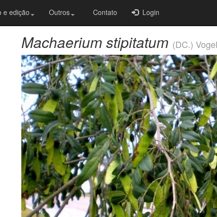
 e edição
Outros
Contato
Login
Machaerium stipitatum
(DC.) Voge