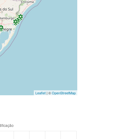
Leaflet
| ©
OpenStreetMap