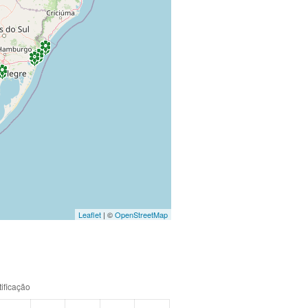
Leaflet
| ©
OpenStreetMap