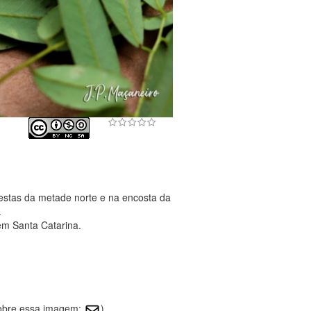
restas da metade norte e na encosta da
.
em Santa Catarina.
sobre essa imagem:
)