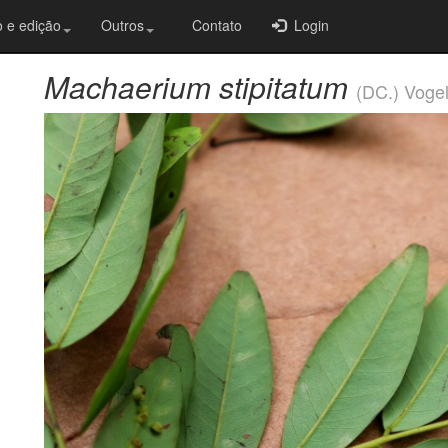
 e edição
Outros
Contato
Login
Machaerium stipitatum
(DC.) Voge