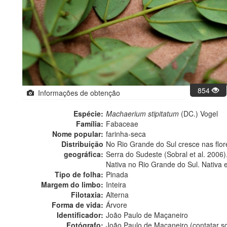
854
Informações de obtenção
Espécie:
Machaerium stipitatum
(DC.) Vogel
Família:
Fabaceae
Nome popular:
farinha-seca
Distribuição
No Rio Grande do Sul cresce nas flo
geográfica:
Serra do Sudeste (Sobral et al. 2006)
Nativa no Rio Grande do Sul. Nativa 
Tipo de folha:
Pinada
Margem do limbo:
Inteira
Filotaxia:
Alterna
Forma de vida:
Árvore
Identificador:
João Paulo de Maçaneiro
Fotógrafo:
João Paulo de Maçaneiro (contatar 