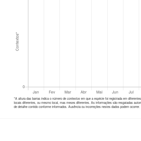
*A altura das barras indica o número de
contextos
em que a espécie foi registrada em diferen
locais diferentes, ou mesmo local, mas meses diferentes. As informações são resgatadas autom
de detalhe contido conforme informados. Ausência ou incorreções nestes dados podem ocorrer.