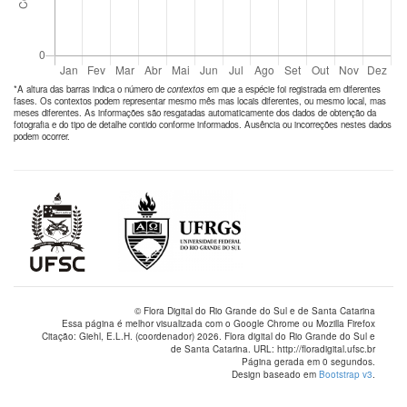
*A altura das barras indica o número de
contextos
em que a espécie foi registrada em diferentes
fases. Os contextos podem representar mesmo mês mas locais diferentes, ou mesmo local, mas
meses diferentes. As informações são resgatadas automaticamente dos dados de obtenção da
fotografia e do tipo de detalhe contido conforme informados. Ausência ou incorreções nestes dados
podem ocorrer.
© Flora Digital do Rio Grande do Sul e de Santa Catarina
Essa página é melhor visualizada com o Google Chrome ou Mozilla Firefox
Citação: Giehl, E.L.H. (coordenador) 2026. Flora digital do Rio Grande do Sul e
de Santa Catarina. URL: http://floradigital.ufsc.br
Página gerada em 0 segundos.
Design baseado em
Bootstrap v3
.