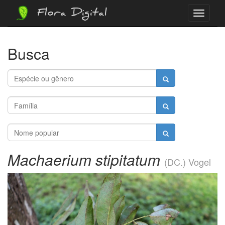
Flora Digital
Menu
Busca
Machaerium stipitatum
(DC.) Vogel