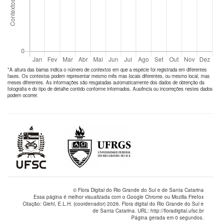
*A altura das barras indica o número de
contextos
em que a espécie foi registrada em diferentes
fases. Os contextos podem representar mesmo mês mas locais diferentes, ou mesmo local, mas
meses diferentes. As informações são resgatadas automaticamente dos dados de obtenção da
fotografia e do tipo de detalhe contido conforme informados. Ausência ou incorreções nestes dados
podem ocorrer.
© Flora Digital do Rio Grande do Sul e de Santa Catarina
Essa página é melhor visualizada com o Google Chrome ou Mozilla Firefox
Citação: Giehl, E.L.H. (coordenador) 2026. Flora digital do Rio Grande do Sul e
de Santa Catarina. URL: http://floradigital.ufsc.br
Página gerada em 0 segundos.