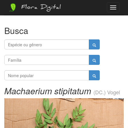
Flora Digital
Menu
Busca
Machaerium stipitatum
(DC.) Vogel