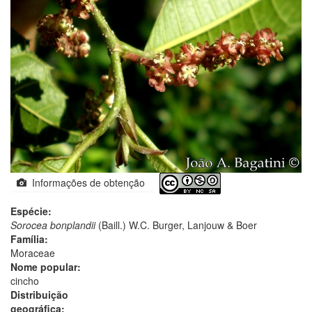
Informações de obtenção
Espécie:
Sorocea bonplandii
(Baill.) W.C. Burger, Lanjouw & Boer
Família:
Moraceae
Nome popular:
cincho
Distribuição
geográfica: