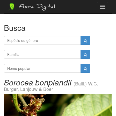
Flora Digital
Menu
Busca
Sorocea bonplandii
(Baill.) W.C.
Burger, Lanjouw & Boer