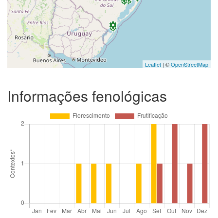
Leaflet
| ©
OpenStreetMap
Informações fenológicas