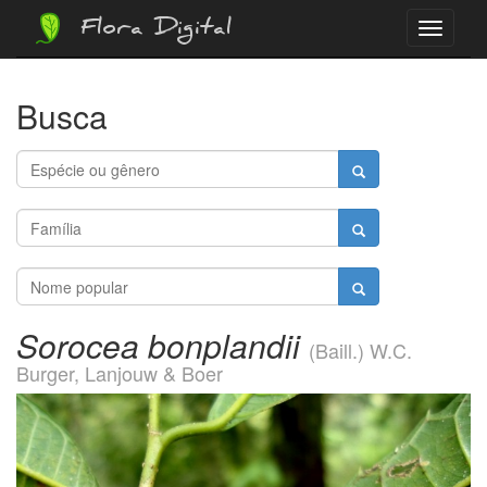
Flora Digital
Menu
Busca
Sorocea bonplandii
(Baill.) W.C.
Burger, Lanjouw & Boer